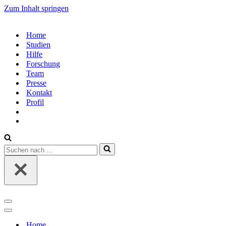
Zum Inhalt springen
Home
Studien
Hilfe
Forschung
Team
Presse
Kontakt
Profil
Suchen
nach …
Navigations-
Menü
Navigations-
Menü
Home