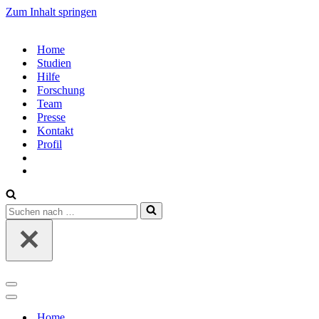
Zum Inhalt springen
Home
Studien
Hilfe
Forschung
Team
Presse
Kontakt
Profil
Suchen
nach …
Navigations-
Menü
Navigations-
Menü
Home