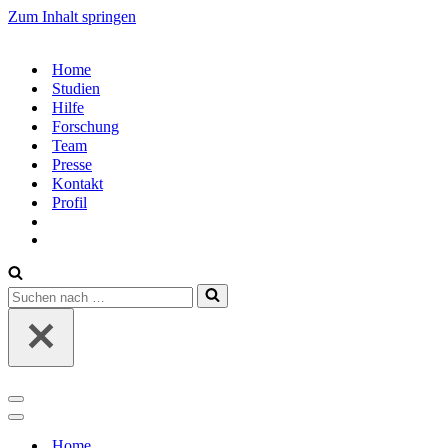
Zum Inhalt springen
Home
Studien
Hilfe
Forschung
Team
Presse
Kontakt
Profil
Suchen
nach …
Navigations-
Menü
Navigations-
Menü
Home