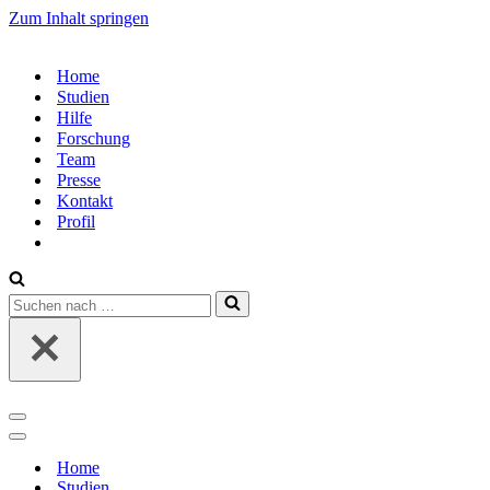
Zum Inhalt springen
Home
Studien
Hilfe
Forschung
Team
Presse
Kontakt
Profil
Suchen
nach …
Navigations-
Menü
Navigations-
Menü
Home
Studien