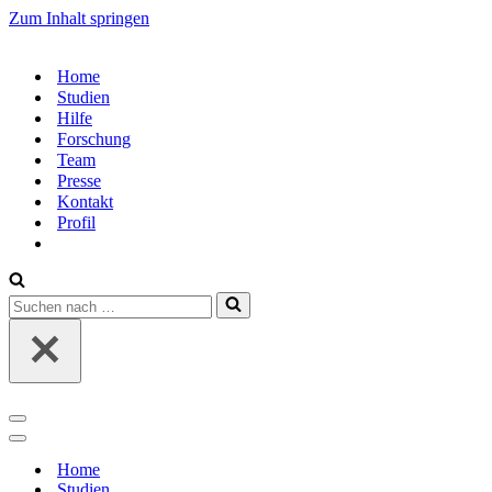
Zum Inhalt springen
Home
Studien
Hilfe
Forschung
Team
Presse
Kontakt
Profil
Suchen
nach …
Navigations-
Menü
Navigations-
Menü
Home
Studien