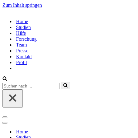
Zum Inhalt springen
Home
Studien
Hilfe
Forschung
Team
Presse
Kontakt
Profil
Suchen
nach …
Navigations-
Menü
Navigations-
Menü
Home
Studien