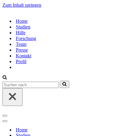
Zum Inhalt springen
Home
Studien
Hilfe
Forschung
Team
Presse
Kontakt
Profil
Suchen
nach …
Navigations-
Menü
Navigations-
Menü
Home
Studien