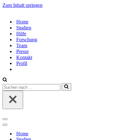
Zum Inhalt springen
Home
Studien
Hilfe
Forschung
Team
Presse
Kontakt
Profil
Suchen
nach …
Navigations-
Menü
Navigations-
Menü
Home
Studien